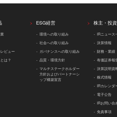
品
ESG経営
株主・投資
事業
環境への取り組み
IRニュース
社会への取り組み
決算情報
ルレビュー
ガバナンスへの取り組み
財務・業績
所とは？
品質・環境方針
有価証券報
マルチステークホルダー
決算説明資
方針およびパートナーシ
株式情報
ップ構築宣言
IRカレンダ
電子公告
IRお問い合
免責事項