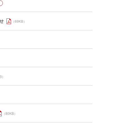
せ
（69KB）
KB）
（80KB）