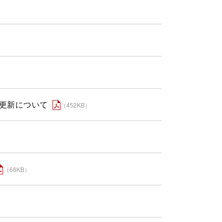
更新について
（452KB）
（68KB）