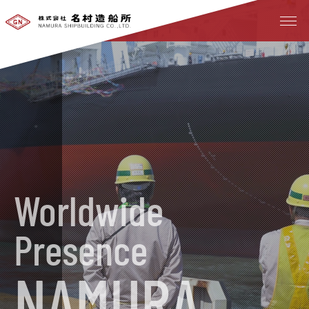
Worldwide
Presence
NAMURA