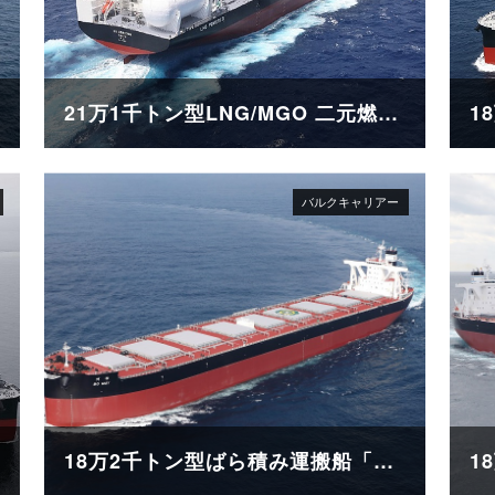
21万1千トン型LNG/MGO 二元燃料ばら積み運搬船「SG HORIZON」
18万2千トン型ばら積み運搬船「BO MAY」