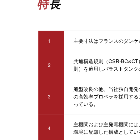
特長
1
主要寸法はフランスのダンケルク
共通構造規則（CSR-BC&O
2
則）を適用しバラストタンク
船型改良の他、当社独自開発の『Na
3
の高効率プロペラを採用する
っている。
主機関および主発電機関には
4
環境に配慮した構成としてい