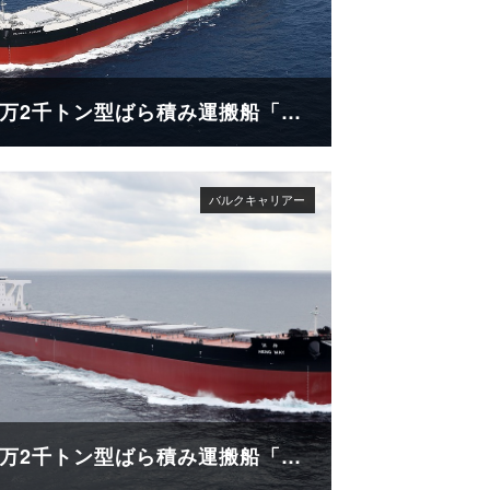
18万2千トン型ばら積み運搬船「GLOBAL FUTURE」
18万2千トン型ばら積み運搬船「HENG MAY」