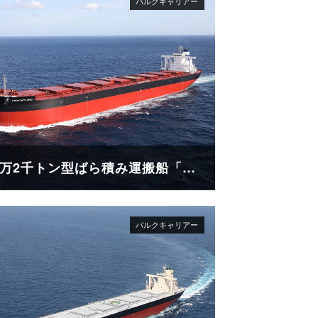
18万2千トン型ばら積み運搬船「FRONTIER RINDO」