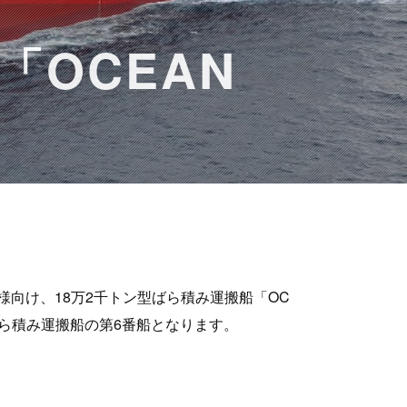
「OCEAN
.A.様向け、18万2千トン型ばら積み運搬船「OC
型ばら積み運搬船の第6番船となります。