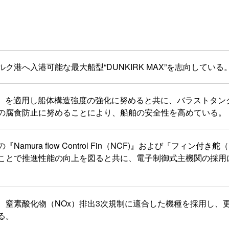
港へ入港可能な最大船型“DUNKIRK MAX”を志向している
T）を適用し船体構造強度の強化に努めると共に、バラストタンクの
の腐食防止に努めることにより、船舶の安全性を高めている。
mura flow Control Fin（NCF)』および『フィン付き舵
ことで推進性能の向上を図ると共に、電子制御式主機関の採用
、窒素酸化物（NOx）排出3次規制に適合した機種を採用し、
る。