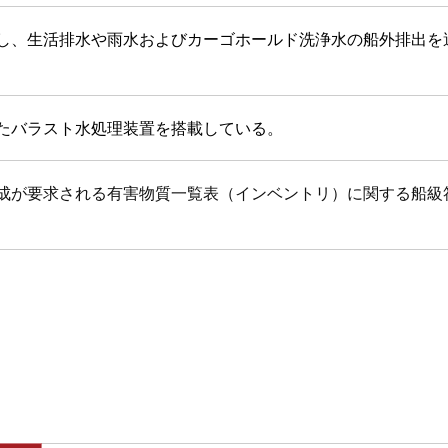
し、生活排水や雨水およびカーゴホールド洗浄水の船外排出を
たバラスト水処理装置を搭載している。
求される有害物質一覧表（インベントリ）に関する船級符号（IHM Inv