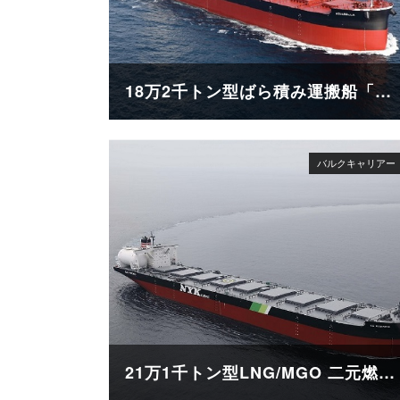
18万2千トン型ばら積み運搬船「AQUABELLA」
21万1千トン型LNG/MGO 二元燃料ばら積み運搬船「SG SUNRISE」