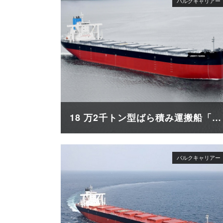
18 万2千トン型ばら積み運搬船「LIBERTY QUEEN」