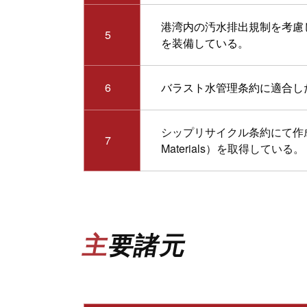
港湾内の汚水排出規制を考慮
5
を装備している。
6
バラスト水管理条約に適合し
シップリサイクル条約にて作成が要
7
Materials）を取得している。
主要諸元