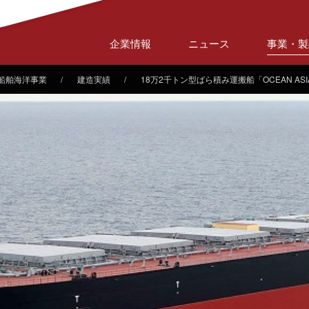
企業情報
ニュース
事業・製
船舶海洋事業
建造実績
18万2千トン型ばら積み運搬船「OCEAN ASI