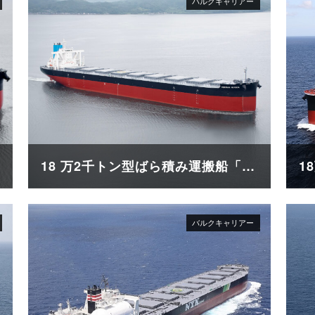
18 万2千トン型ばら積み運搬船「VERITAS QUEEN」