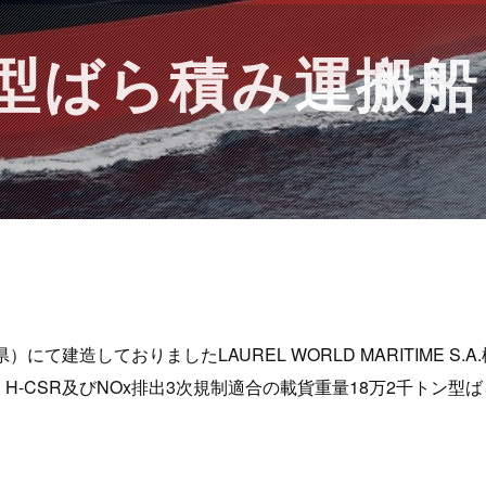
ン型ばら積み運搬船
にて建造しておりましたLAUREL WORLD MARITIME S
は、H-CSR及びNOx排出3次規制適合の載貨重量18万2千トン