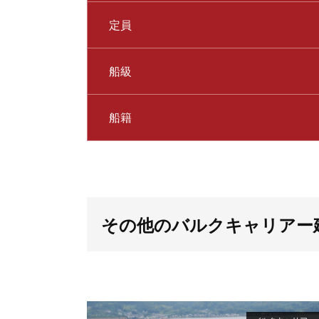
定員
船級
船籍
その他のバルクキャリアー