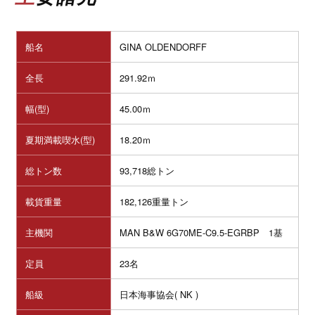
船名
GINA OLDENDORFF
全長
291.92ｍ
幅(型)
45.00ｍ
夏期満載喫水(型)
18.20ｍ
総トン数
93,718総トン
載貨重量
182,126重量トン
主機関
MAN B&W 6G70ME-C9.5-EGRBP
1基
定員
23名
船級
日本海事協会( NK )