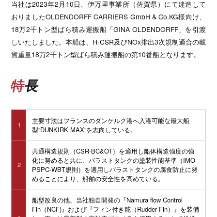
当社は2023年2月10日、伊万里事業所（佐賀県）にて建造して
おりましたOLDENDORFF CARRIERS GmbH & Co.KG様向け、
18万2千トン型ばら積み運搬船「GINA OLDENDORFF」を引渡
しいたしました。本船は、H-CSR及びNOx排出3次規制適合の載
貨重量18万2千トン型ばら積み運搬船の第10番船となります。
特長
主要寸法はフランスのダンケルク港へ入港可能な最大船
1
型“DUNKIRK MAX”を志向している。
共通構造規則（CSR-BC&OT）を適用し船体構造強度の強
化に努めると共に、バラストタンクの塗装性能基準（IMO
2
PSPC-WBT規則）を適用しバラストタンクの腐食防止に努
めることにより、船舶の安全性を高めている。
船型改良の他、当社独自開発の『Namura flow Control
Fin（NCF)』および『フィン付き舵（Rudder Fin）』を装備