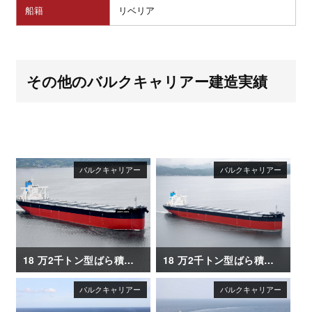
船籍
リベリア
その他のバルクキャリアー建造実績
18 万2千トン型ばら積み運搬船「LIBERTY QUEEN」
18 万2千トン型ばら積み運搬船「VERITAS QUEEN」