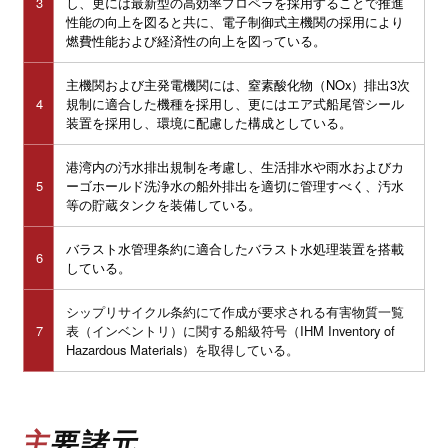
3
し、更には最新型の高効率プロペラを採用することで推進
性能の向上を図ると共に、電子制御式主機関の採用により
燃費性能および経済性の向上を図っている。
主機関および主発電機関には、窒素酸化物（NOx）排出3次
4
規制に適合した機種を採用し、更にはエア式船尾管シール
装置を採用し、環境に配慮した構成としている。
港湾内の汚水排出規制を考慮し、生活排水や雨水およびカ
5
ーゴホールド洗浄水の船外排出を適切に管理すべく、汚水
等の貯蔵タンクを装備している。
バラスト水管理条約に適合したバラスト水処理装置を搭載
6
している。
シップリサイクル条約にて作成が要求される有害物質一覧
7
表（インベントリ）に関する船級符号（IHM Inventory of
Hazardous Materials）を取得している。
主要諸元