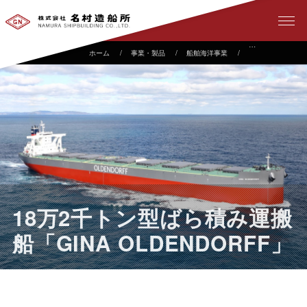
事業・製品
船舶海洋事業
建造実績
1
18万2千トン型ばら積み運搬
船「GINA OLDENDORFF」