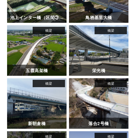
池上インター橋（区間③-1）
鳥栖基里大橋
五霞高架橋
栄光橋
新朝倉橋
落合2号橋