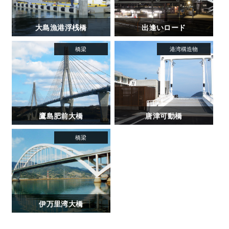
大島漁港浮桟橋
出逢いロード
鷹島肥前大橋
唐津可動橋
伊万里湾大橋