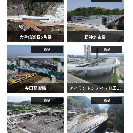
大津信楽新5号橋
新神之市橋
寺田高架橋
アイランドシティ（Ⅲ工区）