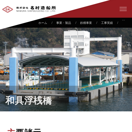
事業・製品
鉄構事業
工事実績
和具浮
和具浮桟橋