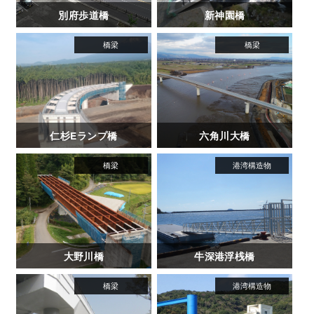
別府歩道橋
新神園橋
仁杉Eランプ橋
六角川大橋
大野川橋
牛深港浮桟橋