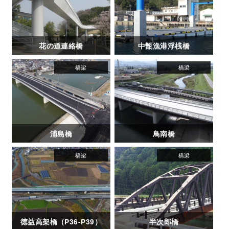
花の道連絡橋
中甑漁港浮桟橋
浦島橋
鳥南橋
徳益高架橋（P36-P39）
半次郎橋