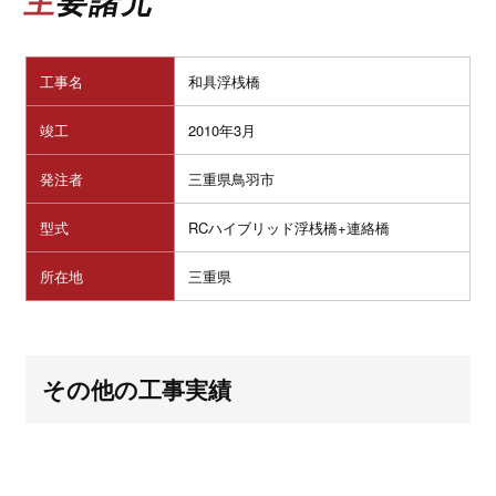
主要諸元
工事名
和具浮桟橋
竣工
2010年3月
発注者
三重県鳥羽市
型式
RCハイブリッド浮桟橋+連絡橋
所在地
三重県
その他の工事実績