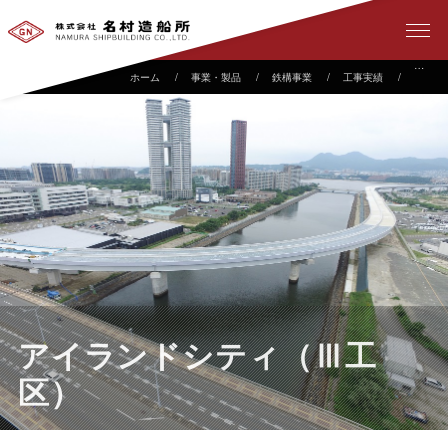
事業・製品
鉄構事業
工事実績
アイラ
アイランドシティ（Ⅲ工
区）