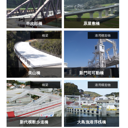
半次郎橋
原屋敷橋
美山橋
新門司可動橋
新代横断歩道橋
大島漁港浮桟橋