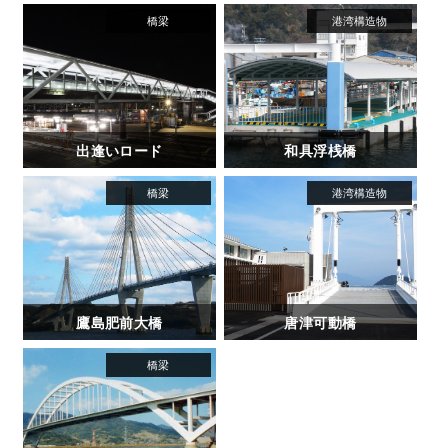
出逢いロード
和具浮桟橋
鷹島肥前大橋
唐津可動橋