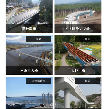
新神園橋
仁杉Eランプ橋
六角川大橋
大野川橋