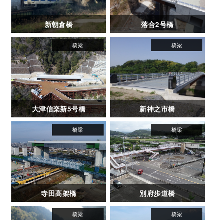
新朝倉橋
落合2号橋
大津信楽新5号橋
新神之市橋
寺田高架橋
別府歩道橋