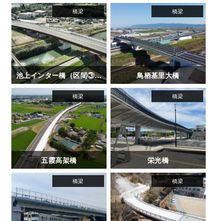
池上インター橋（区間③-1）
鳥栖基里大橋
五霞高架橋
栄光橋