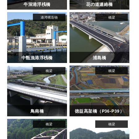
牛深港浮桟橋
花の道連絡橋
中甑漁港浮桟橋
浦島橋
鳥南橋
徳益高架橋（P36-P39）