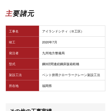
主要諸元
工事名
アイランドシティ（Ⅲ工区）
竣工
2020年7月
発注者
九州地方整備局
型式
鋼3径間連続鋼床版箱桁橋
架設工法
ベント併用クローラークレーン架設工法
所在地
福岡県
その他の工事実績