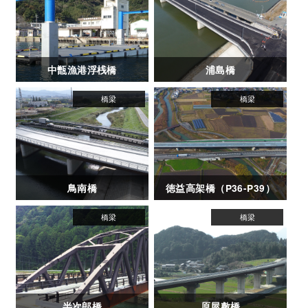
中甑漁港浮桟橋
浦島橋
鳥南橋
徳益高架橋（P36-P39）
半次郎橋
原屋敷橋