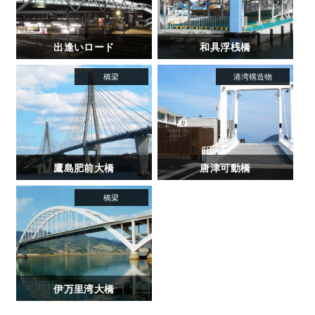
出逢いロード
和具浮桟橋
鷹島肥前大橋
唐津可動橋
伊万里湾大橋