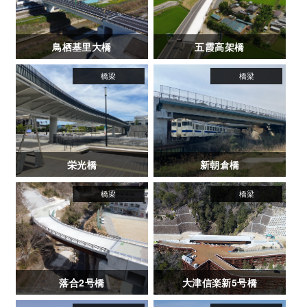
鳥栖基里大橋
五霞高架橋
栄光橋
新朝倉橋
落合2号橋
大津信楽新5号橋