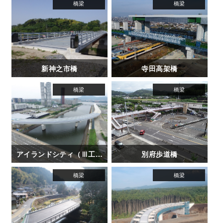
新神之市橋
寺田高架橋
アイランドシティ（Ⅲ工区）
別府歩道橋