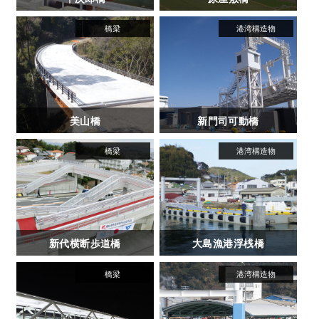
美山橋
新門司可動橋
新代横断歩道橋
大島漁港浮桟橋