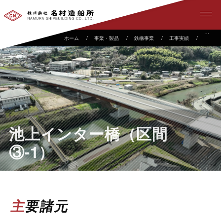
事業・製品
鉄構事業
工事実績
池上イ
池上インター橋（区間
③-1）
主要諸元