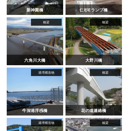
新神園橋
仁杉Eランプ橋
六角川大橋
大野川橋
牛深港浮桟橋
花の道連絡橋