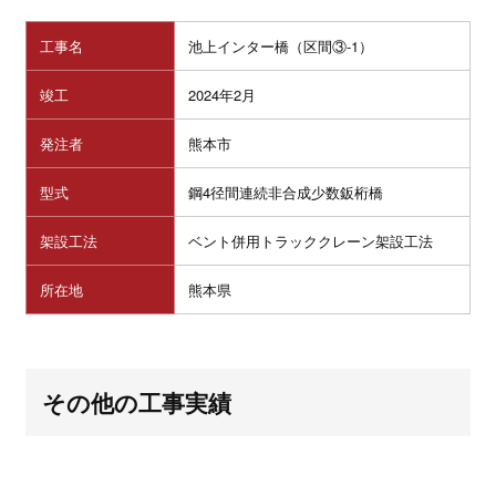
工事名
池上インター橋（区間③-1）
竣工
2024年2月
発注者
熊本市
型式
鋼4径間連続非合成少数鈑桁橋
架設工法
ベント併用トラッククレーン架設工法
所在地
熊本県
その他の工事実績