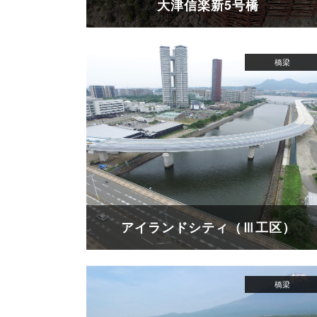
大津信楽新5号橋
アイランドシティ（Ⅲ工区）