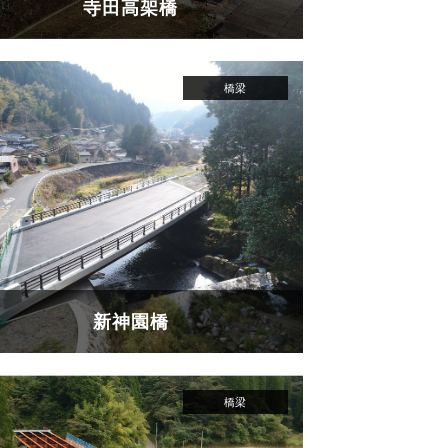
寺田高架橋
新神園橋