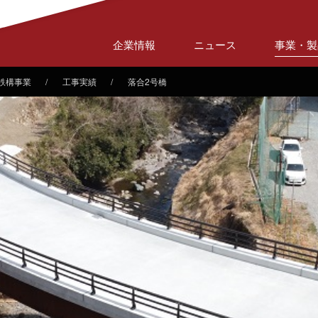
企業情報
ニュース
事業・製
鉄構事業
工事実績
落合2号橋