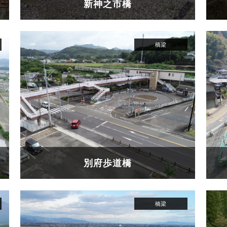
新神之市橋
別府歩道橋