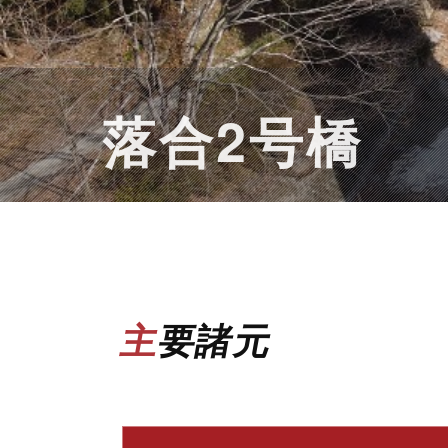
落合2号橋
主要諸元