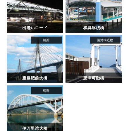
出逢いロード
和具浮桟橋
鷹島肥前大橋
唐津可動橋
伊万里湾大橋