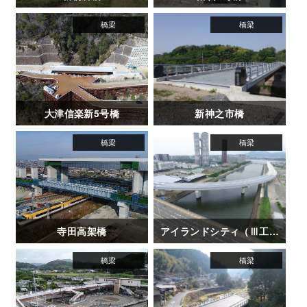
大津信楽新5号橋
新神之市橋
寺田高架橋
アイランドシティ（Ⅲ工区）