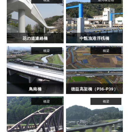
花の道連絡橋
中甑漁港浮桟橋
鳥南橋
徳益高架橋（P36-P39）