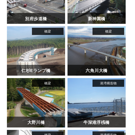
別府歩道橋
新神園橋
仁杉Eランプ橋
六角川大橋
大野川橋
牛深港浮桟橋