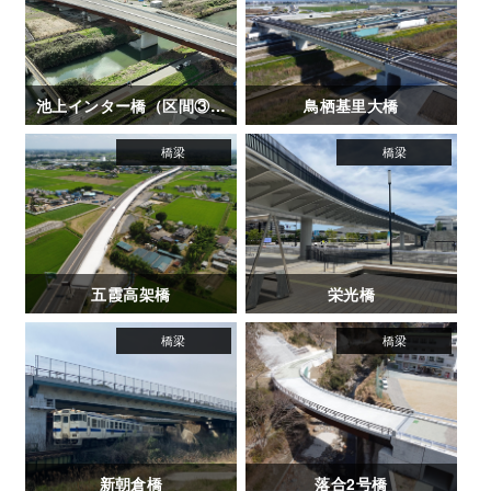
池上インター橋（区間③-1）
鳥栖基里大橋
五霞高架橋
栄光橋
新朝倉橋
落合2号橋