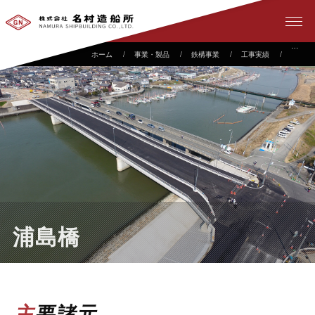
事業・製品
鉄構事業
工事実績
浦島橋
浦島橋
主要諸元