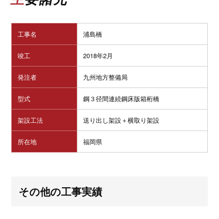
工事名
浦島橋
竣工
2018年2月
発注者
九州地方整備局
型式
鋼３径間連続鋼床版箱桁橋
架設工法
送り出し架設＋横取り架設
所在地
福岡県
その他の工事実績