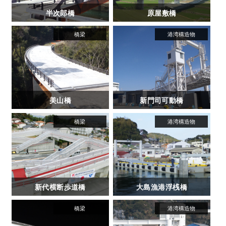
半次郎橋
原屋敷橋
美山橋
新門司可動橋
新代横断歩道橋
大島漁港浮桟橋