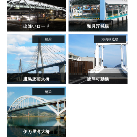
出逢いロード
和具浮桟橋
鷹島肥前大橋
唐津可動橋
伊万里湾大橋