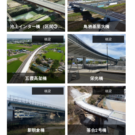
池上インター橋（区間③-1）
鳥栖基里大橋
五霞高架橋
栄光橋
新朝倉橋
落合2号橋