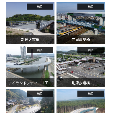
新神之市橋
寺田高架橋
アイランドシティ（Ⅲ工区）
別府歩道橋