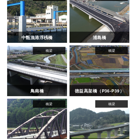
中甑漁港浮桟橋
浦島橋
鳥南橋
徳益高架橋（P36-P39）