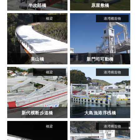
半次郎橋
原屋敷橋
美山橋
新門司可動橋
新代横断歩道橋
大島漁港浮桟橋