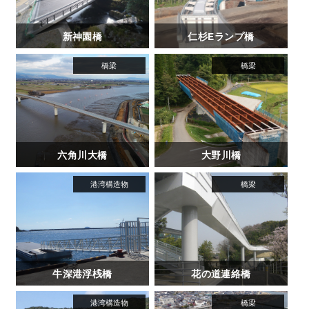
新神園橋
仁杉Eランプ橋
六角川大橋
大野川橋
牛深港浮桟橋
花の道連絡橋