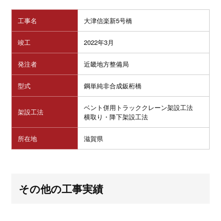
工事名
大津信楽新5号橋
竣工
2022年3月
発注者
近畿地方整備局
型式
鋼単純非合成鈑桁橋
ベント併用トラッククレーン架設工法
架設工法
横取り・降下架設工法
所在地
滋賀県
その他の工事実績