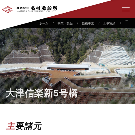
事業・製品
鉄構事業
工事実績
大津信
大津信楽新5号橋
主要諸元