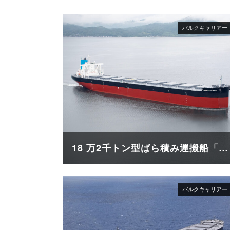
18 万2千トン型ばら積み運搬船「VERITAS QUEEN」