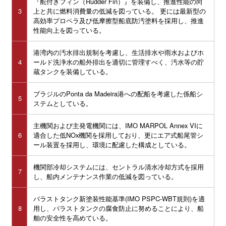
『舵付きフィン（
Rudder Fin）』を装備し、推進性能の向
3
上と共に燃料消費量の低減を図っている。 更には最新型の
高効率プロペラ及び低摩擦型船底防汚塗料を採用し、推進
性能向上を図っている。
港湾内の汚水排出規制を考慮し、生活排水や雨水およびホ
4
ールド洗浄水の船外排出を適切に管理すべく、汚水等の貯
蔵タンクを装備している。
ブラジルのPonta da Madeira港への配船を考慮した係船シ
5
ステムとしている。
主機関および主発電機関には、IMO MARPOL Annex VIに
6
適合した低
NOx機関を採用しており、更にエア式船尾管シ
ール装置を採用し、環境に配慮した構成としている。
機関部冷却システムには、セントラル清水冷却方式を採用
7
し、船内メンテナンス作業の低減を図っている。
バラストタンク新塗装性能基準(IMO PSPC-WBT規則
)を適
8
用し、バラストタンクの腐食防止に努めることにより、船
舶の安全性を高めている。