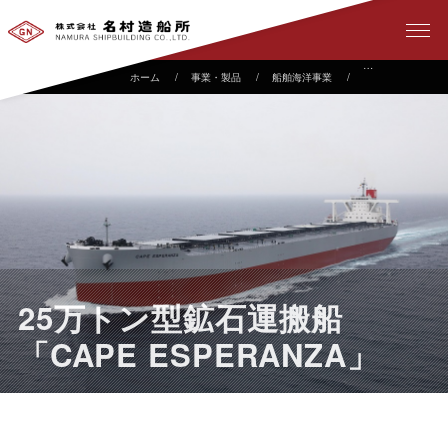
事業・製品
船舶海洋事業
建造実績
2
25万トン型鉱石運搬船
「CAPE ESPERANZA」