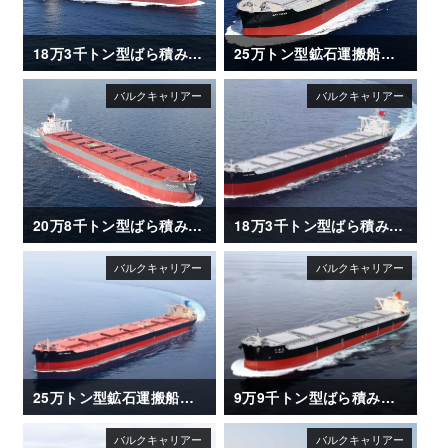
18万3千トン型ばら積み運搬船「NIGHTSKY」
25万トン型鉱石運搬船「AKAGISAN」
20万8千トン型ばら積み運搬船「CSK ZEPHYR」
18万3千トン型ばら積み運搬船「CAPE OASIS」
25万トン型鉱石運搬船「NSU XANADU」
9万9千トン型ばら積み運搬船「OI MARU (大井丸)」