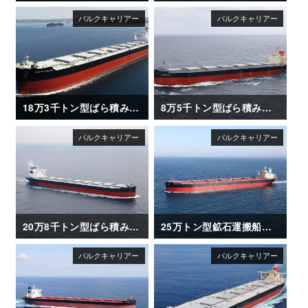
18万3千トン型ばら積み運搬船「OCEAN DRAGON」
8万5千トン型ばら積み運搬船「ISHIZUCHI Ⅱ」
20万8千トン型ばら積み運搬船「SANTA ISABEL」竣工
25万トン型鉱石運搬船「NSU BRILLIANCE」