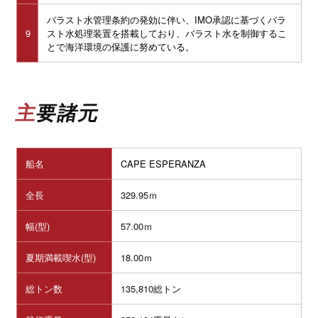
バラスト水管理条約の発効に伴い、IMO承認に基づくバラ
9
スト水処理装置を搭載しており、バラスト水を制御するこ
とで海洋環境の保護に努めている。
主要諸元
船名
CAPE ESPERANZA
全長
329.95ｍ
幅(型)
57.00ｍ
夏期満載喫水(型)
18.00ｍ
総トン数
135,810総トン