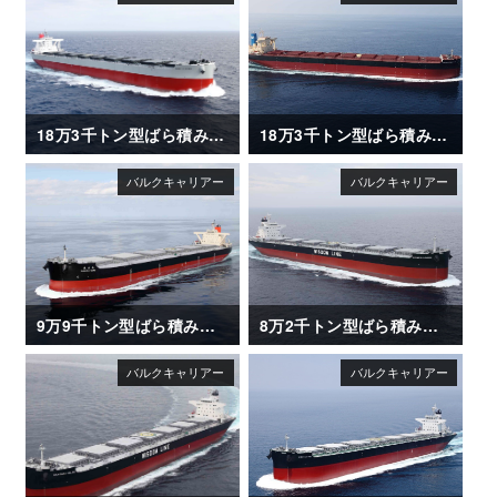
18万3千トン型ばら積み運搬船「CAPE CLOVER」
18万3千トン型ばら積み運搬船「UNITED ETERNITY」
9万9千トン型ばら積み運搬船「NAGARA MARU (長良丸)」
8万2千トン型ばら積み運搬船「SAKIZAYA LEADER」