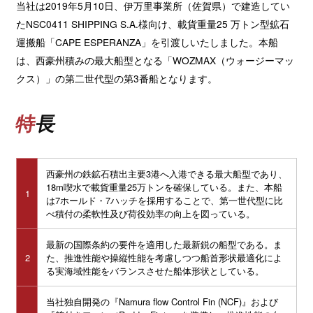
当社は2019年5月
10
日、伊万里事業所（佐賀県）で建造してい
た
NSC0411 SHIPPING S.A.様向け、載貨重量25 万トン型鉱石
運搬船「CAPE ESPERANZA
」を引渡しいたしました。本船
は、
西豪州積みの最大船型となる「WOZMAX
（ウォージーマッ
クス）」の第二世代型の第
3番船となります。
特長
西豪州の鉄鉱石積出主要3港へ入港できる最大船型であり、
18m
喫水で載貨重量
25
万トンを確保している。また、本船
1
は
7
ホールド・
7ハッチを採用することで、第一世代型に比
べ積付の柔軟性及び荷役効率の向上を図っている。
最新の国際条約の要件を適用した最新鋭の船型である。ま
2
た、推進性能や操縦性能を考慮しつつ船首形状最適化によ
る実海域性能をバランスさせた船体形状としている。
当社独自開発の『Namura flow Control Fin (NCF)』および