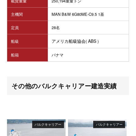
載貨重量
250,194重量トン
主機関
MAN B&W 6G80ME-C9.5
1基
定員
28名
アメリカ船級協会
ABS
船級
(
)
船籍
パナマ
その他のバルクキャリアー建造実績