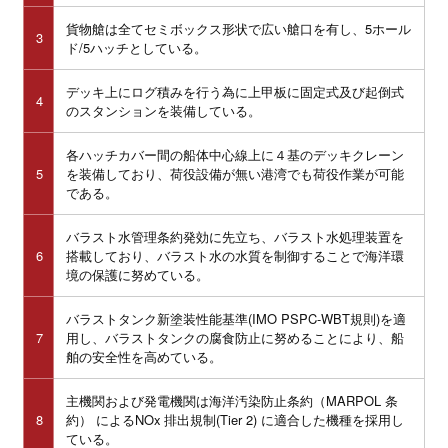
貨物艙は全てセミボックス形状で広い艙口を有し、5ホール
3
ド/5ハッチとしている。
デッキ上にログ積みを行う為に上甲板に固定式及び起倒式
4
のスタンションを装備している。
各ハッチカバー間の船体中心線上に４基のデッキクレーン
5
を装備しており、荷役設備が無い港湾でも荷役作業が可能
である。
バラスト水管理条約発効に先立ち、バラスト水処理装置を
6
搭載しており、バラスト水の水質を制御することで海洋環
境の保護に努めている。
バラストタンク新塗装性能基準(IMO PSPC-WBT規則)を適
7
用し、バラストタンクの腐食防止に努めることにより、船
舶の安全性を高めている。
主機関および発電機関は海洋汚染防止条約（MARPOL 条
8
約） によるNOx 排出規制(Tier 2) に適合した機種を採用し
ている。