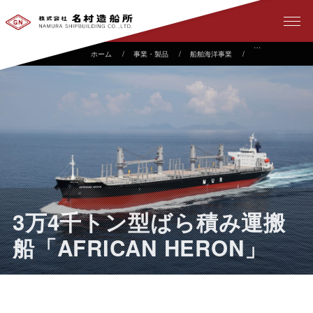
事業・製品
船舶海洋事業
建造実績
3
3万4千トン型ばら積み運搬
船「AFRICAN HERON」