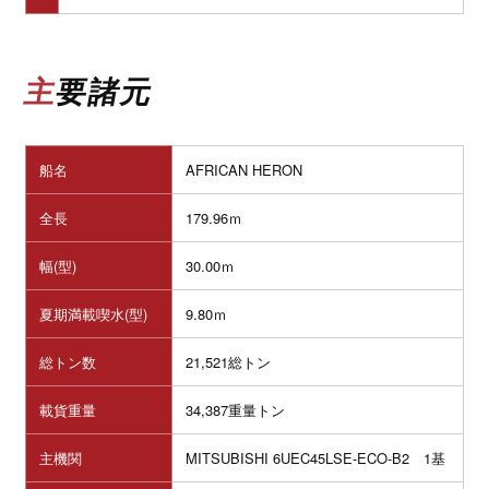
主要諸元
船名
AFRICAN HERON
全長
179.96ｍ
幅(型)
30.00ｍ
夏期満載喫水(型)
9.80ｍ
総トン数
21,521総トン
載貨重量
34,387重量トン
主機関
MITSUBISHI 6UEC45LSE-ECO-B2 1基