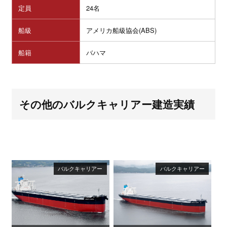
定員
24名
船級
アメリカ船級協会(ABS)
船籍
バハマ
その他のバルクキャリアー建造実績