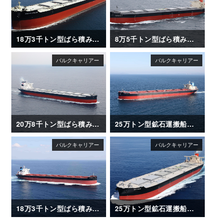
18万3千トン型ばら積み運搬船「OCEAN DRAGON」
8万5千トン型ばら積み運搬船「ISHIZUCHI Ⅱ」
20万8千トン型ばら積み運搬船「SANTA ISABEL」竣工
25万トン型鉱石運搬船「NSU BRILLIANCE」
18万3千トン型ばら積み運搬船「NIGHTSKY」
25万トン型鉱石運搬船「AKAGISAN」