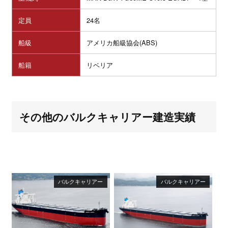
定員
24名
船級
アメリカ船級協会(ABS)
船籍
リベリア
その他のバルクキャリアー建造実績