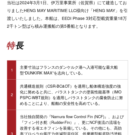
当社は2024年3月1日、伊万里事業所（佐賀県）にて建造してお
りましたHENG MAY MARITIME LLC様向け「HENG MAY」を引
渡しいたしました。本船は、EEDI Phase 3対応型載貨重量18万
2千トン型ばら積み運搬船の第5番船となります。
特長
主要寸法はフランスのダンケルク港へ入港可能な最大船
1
型“DUNKIRK MAX”を志向している。
共通構造規則（CSR-BC&OT）を適用し船体構造強度の強
化に努めると共に、バラストタンクの塗装性能基準（IMO
2
PSPC-WBT規則）を適用しバラストタンクの腐食防止に努
めることにより、船舶の安全性を高めている。
当社独自開発の『Namura flow Control Fin (NCF)』、および
『フィン付き舵（Rudder-Fin）』、更にNCF後流の流場を
改善する省エネフィンを装備している。その他にも、高効
3
率プロペラや風圧力低減型居住区、低摩擦型船底防汚塗料