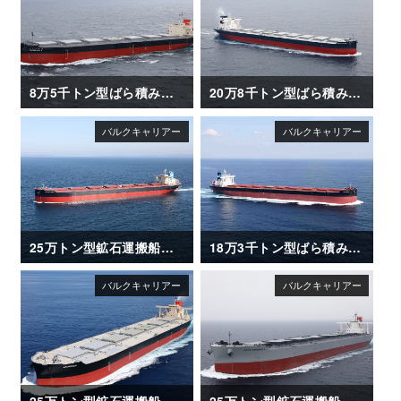
8万5千トン型ばら積み運搬船「ISHIZUCHI Ⅱ」
20万8千トン型ばら積み運搬船「SANTA ISABEL」竣工
25万トン型鉱石運搬船「NSU BRILLIANCE」
18万3千トン型ばら積み運搬船「NIGHTSKY」
25万トン型鉱石運搬船「AKAGISAN」
25万トン型鉱石運搬船「CAPE ESPERANZA」