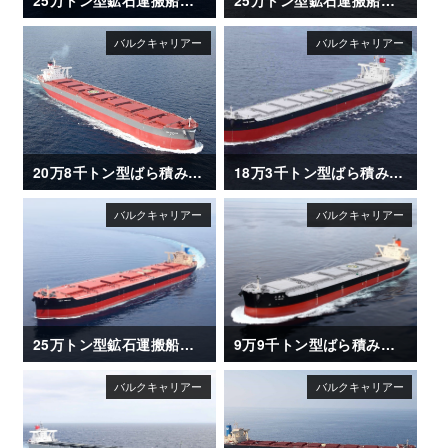
20万8千トン型ばら積み運搬船「CSK ZEPHYR」
18万3千トン型ばら積み運搬船「CAPE OASIS」
25万トン型鉱石運搬船「NSU XANADU」
9万9千トン型ばら積み運搬船「OI MARU (大井丸)」