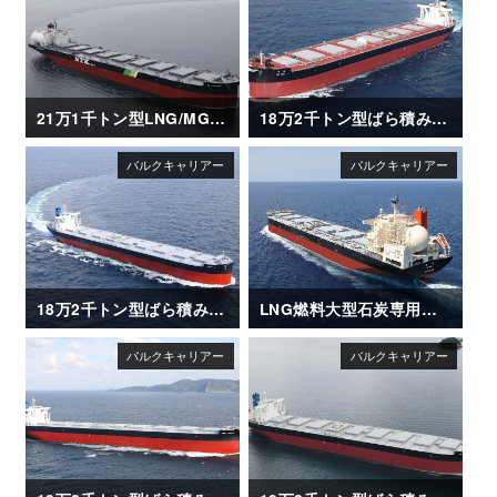
21万1千トン型LNG/MGO 二元燃料ばら積み運搬船「SG SUNRISE」
18万2千トン型ばら積み運搬船「BO MAY」
18万2千トン型ばら積み運搬船「CAPT G」
LNG燃料大型石炭専用船「REIMEI（苓明）」