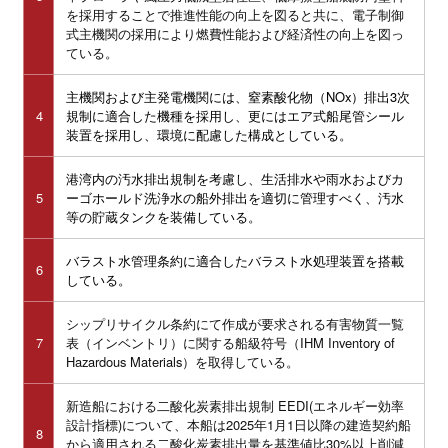
を採用することで推進性能の向上を図ると共に、電子制御
式主機関の採用により燃費性能および経済性の向上を図っ
ている。
主機関および主発電機関には、窒素酸化物（NOx）排出3次
4
規制に適合した機種を採用し、更にはエア式船尾管シール
装置を採用し、環境に配慮した構成としている。
港湾内の汚水排出規制を考慮し、生活排水や雨水およびカ
5
ーゴホールド洗浄水の船外排出を適切に管理すべく、汚水
等の貯蔵タンクを装備している。
バラスト水管理条約に適合したバラスト水処理装置を搭載
6
している。
シップリサイクル条約にて作成が要求される有害物質一覧
7
表（インベントリ）に関する船級符号（IHM Inventory of
Hazardous Materials）を取得している。
新造船における二酸化炭素排出規制 EEDI(エネルギー効率
設計指標)について、本船は2025年1月1日以降の建造契約船
8
から適用される二酸化炭素排出量を基準値比30%以上削減