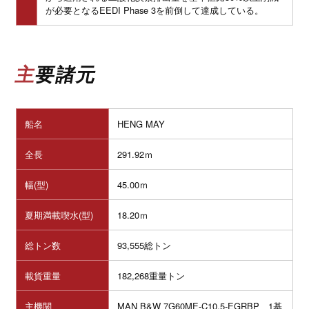
が必要となるEEDI Phase 3を前倒して達成している。
主要諸元
船名
HENG MAY
全長
291.92ｍ
幅(型)
45.00ｍ
夏期満載喫水(型)
18.20ｍ
総トン数
93,555総トン
載貨重量
182,268重量トン
主機関
MAN B&W 7G60ME-C10.5-EGRBP
1基