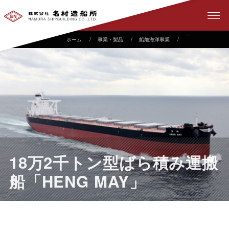
事業・製品
船舶海洋事業
建造実績
1
18万2千トン型ばら積み運搬
船「HENG MAY」