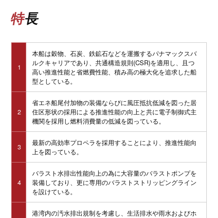
特長
本船は穀物、石炭、鉄鉱石などを運搬するパナマックスバ
ルクキャリアであり、共通構造規則(CSR)を適用し、且つ
1
高い推進性能と省燃費性能、積み高の極大化を追求した船
型としている。
省エネ船尾付加物の装備ならびに風圧抵抗低減を図った居
2
住区形状の採用による推進性能の向上と共に電子制御式主
機関を採用し燃料消費量の低減を図っている。
最新の高効率プロペラを採用することにより、推進性能向
3
上を図っている。
バラスト水排出性能向上の為に大容量のバラストポンプを
4
装備しており、更に専用のバラストストリッピングライン
を設けている。
港湾内の汚水排出規制を考慮し、生活排水や雨水およびホ