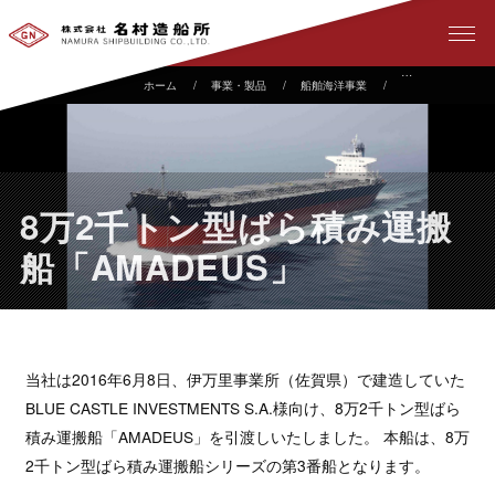
事業・製品
船舶海洋事業
建造実績
8
8万2千トン型ばら積み運搬
船「AMADEUS」
当社は2016年6月8日、伊万里事業所（佐賀県）で建造していた
BLUE CASTLE INVESTMENTS S.A.様向け、8万2千トン型ばら
積み運搬船「AMADEUS」を引渡しいたしました。 本船は、8万
2千トン型ばら積み運搬船シリーズの第3番船となります。