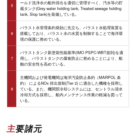
ールド洗浄水の船外排出を適切に管理すべく、汚水等の貯
5
蔵タンク(Grey water holding tank, Treated sewage holding
tank, Slop tank)を装備している。
バラスト水管理条約発効に先立ち、バラスト水処理装置を
6
搭載しており、バラスト水の水質を制御することで海洋環
境の保護に努めている。
バラストタンク新塗装性能基準(IMO PSPC-WBT規則)を適
7
用し、バラストタンクの腐食防止に努めることにより、船
舶の安全性を高めている。
主機関および発電機関は海洋汚染防止条約（MARPOL 条
約） によるNOx 排出規制(Tier 2) に適合した機種を採用し
8
ている。また、機関部冷却システムには、セントラル清水
冷却方式を採用し、船内メンテナンス作業の軽減を図って
いる。
主要諸元