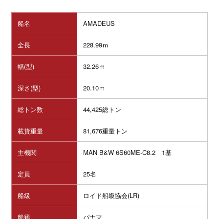
船名
AMADEUS
全長
228.99ｍ
幅(型)
32.26ｍ
深さ(型)
20.10ｍ
総トン数
44,425総トン
載貨重量
81,676重量トン
主機関
MAN B&W 6S60ME-C8.2 1基
定員
25名
船級
ロイド船級協会(LR)
船籍
パナマ