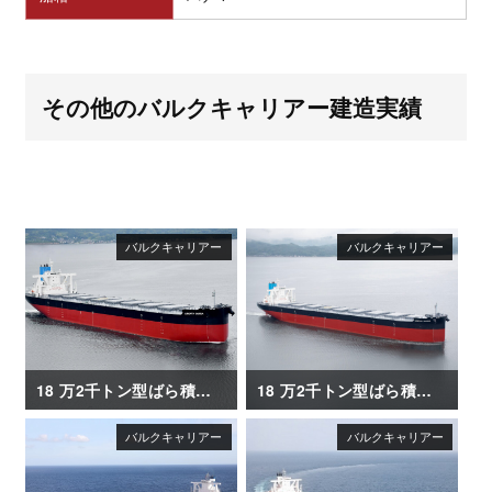
その他のバルクキャリアー建造実績
18 万2千トン型ばら積み運搬船「LIBERTY QUEEN」
18 万2千トン型ばら積み運搬船「VERITAS QUEEN」