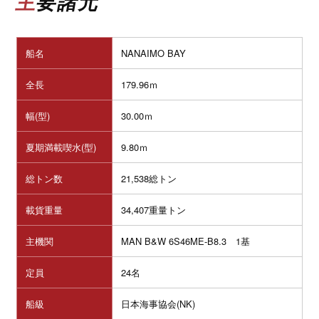
主要諸元
船名
NANAIMO BAY
全長
179.96ｍ
幅(型)
30.00ｍ
夏期満載喫水(型)
9.80ｍ
総トン数
21,538総トン
載貨重量
34,407重量トン
主機関
MAN B&W 6S46ME-B8.3 1基
定員
24名
船級
日本海事協会(NK)