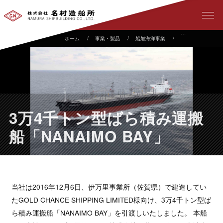
事業・製品
船舶海洋事業
建造実績
3
3万4千トン型ばら積み運搬
船「NANAIMO BAY」
当社は2016年12月6日、伊万里事業所（佐賀県）で建造してい
たGOLD CHANCE SHIPPING LIMITED様向け、3万4千トン型ば
ら積み運搬船「NANAIMO BAY」を引渡しいたしました。 本船