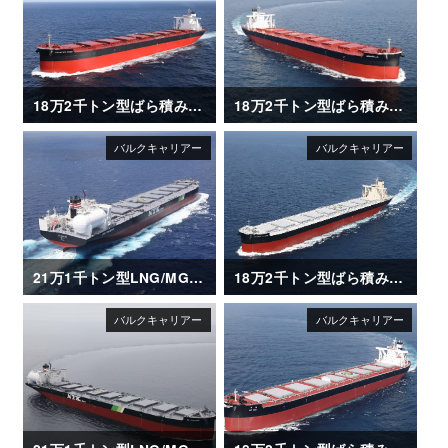
18万2千トン型ばら積み運搬船「FRONTIER RINDO」
18万2千トン型ばら積み運搬船「AQUABELLA」
21万1千トン型LNG/MGO 二元燃料ばら積み運搬船「SG HORIZON」
18万2千トン型ばら積み運搬船「GLOBAL FUTURE」