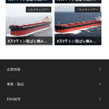
8万2千トン型ばら積み運搬船「CHLOE」
8万2千トン型ばら積み運搬船「CORATO」
企業情報
事業・製品
ESG経営