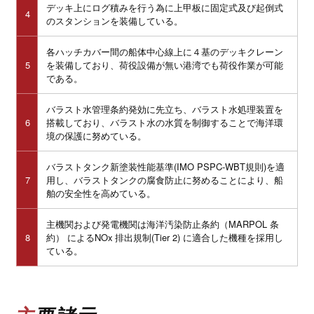
デッキ上にログ積みを行う為に上甲板に固定式及び起倒式
4
のスタンションを装備している。
各ハッチカバー間の船体中心線上に４基のデッキクレーン
5
を装備しており、荷役設備が無い港湾でも荷役作業が可能
である。
バラスト水管理条約発効に先立ち、バラスト水処理装置を
6
搭載しており、バラスト水の水質を制御することで海洋環
境の保護に努めている。
バラストタンク新塗装性能基準(IMO PSPC-WBT規則)を適
7
用し、バラストタンクの腐食防止に努めることにより、船
舶の安全性を高めている。
主機関および発電機関は海洋汚染防止条約（MARPOL 条
8
約） によるNOx 排出規制(Tier 2) に適合した機種を採用し
ている。