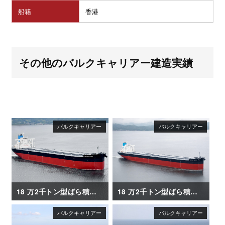
船籍
香港
その他のバルクキャリアー建造実績
18 万2千トン型ばら積み運搬船「LIBERTY QUEEN」
18 万2千トン型ばら積み運搬船「VERITAS QUEEN」