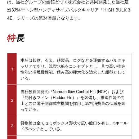
は、当社グループの函館どつく株式会社と共同開発した当社建
造3万4千トン型ハンディサイズバルクキャリア「HIGH BULK 3
4E」シリーズの第34番船となります。
特長
本船は穀物、石炭、鉄製品、ログなどを運搬するバルクキ
ャリアであり、浅喫水船をコンセプトとし、且つ高い推進
1
性能と省燃費性能、積み高の極大化を追求した船型として
いる。
当社独自開発の『Namura flow Control Fin (NCF)』および
『舵付きフィン（Rudder Fin）』を装備し、推進性能の向
2
上と共に電子制御式主機関を採用し燃料消費量の低減を図
っている。
貨物艙は全てセミボックス形状で広い艙口を有し、5ホール
3
ド/5ハッチとしている。