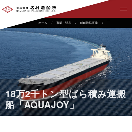
事業・製品
船舶海洋事業
建造実績
1
18万2千トン型ばら積み運搬
船「AQUAJOY」