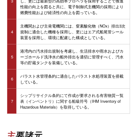
3
し、更には最新型の高効率プロペラを採用することで推進
性能の向上を図ると共に、電子制御式主機関の採用により
燃費性能および経済性の向上を図っている。
主機関および主発電機関には、窒素酸化物（NOx）排出3次
4
規制に適合した機種を採用し、更にはエア式船尾管シール
装置を採用し、環境に配慮した構成としている。
港湾内の汚水排出規制を考慮し、生活排水や雨水およびカ
5
ーゴホールド洗浄水の船外排出を適切に管理すべく、汚水
等の貯蔵タンクを装備している。
バラスト水管理条約に適合したバラスト水処理装置を搭載
6
している。
シップリサイクル条約にて作成が要求される有害物質一覧
7
表（インベントリ）に関する船級符号（IHM Inventory of
Hazardous Materials）を取得している。
主要諸元