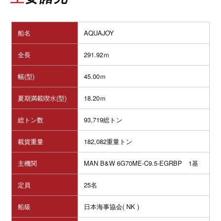
船名
AQUAJOY
全長
291.92ｍ
幅(型)
45.00ｍ
夏期満載喫水(型)
18.20ｍ
総トン数
93,719総トン
載貨重量
182,082重量トン
主機関
MAN B&W 6G70ME-C9.5-EGRBP
1基
定員
25名
船級
日本海事協会( NK )