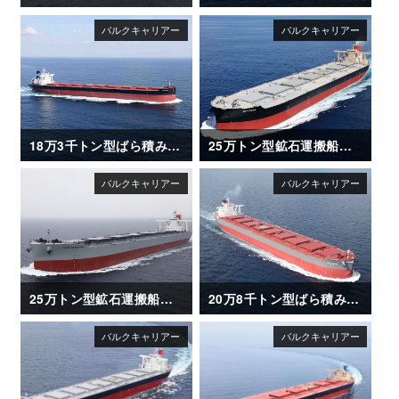
18万3千トン型ばら積み運搬船「NIGHTSKY」
25万トン型鉱石運搬船「AKAGISAN」
25万トン型鉱石運搬船「CAPE ESPERANZA」
20万8千トン型ばら積み運搬船「CSK ZEPHYR」