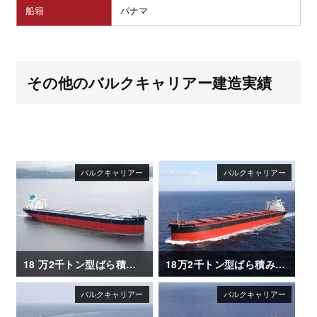
船籍
パナマ
その他のバルクキャリアー建造実績
18 万2千トン型ばら積み運搬船「VERITAS QUEEN」
18万2千トン型ばら積み運搬船「FRONTIER RINDO」