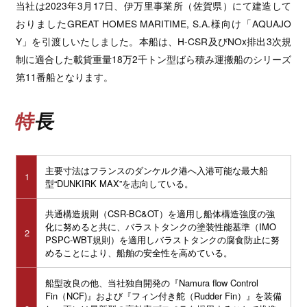
当社は2023年3月17日、伊万里事業所（佐賀県）にて建造して
おりましたGREAT HOMES MARITIME, S.A.様向け「AQUAJO
Y」を引渡しいたしました。本船は、H-CSR及びNOx排出3次規
制に適合した載貨重量18万2千トン型ばら積み運搬船のシリーズ
第11番船となります。
特長
主要寸法はフランスのダンケルク港へ入港可能な最大船
1
型“DUNKIRK MAX”を志向している。
共通構造規則（CSR-BC&OT）を適用し船体構造強度の強
化に努めると共に、バラストタンクの塗装性能基準（IMO
2
PSPC-WBT規則）を適用しバラストタンクの腐食防止に努
めることにより、船舶の安全性を高めている。
船型改良の他、当社独自開発の『Namura flow Control
Fin（NCF)』および『フィン付き舵（Rudder Fin）』を装備