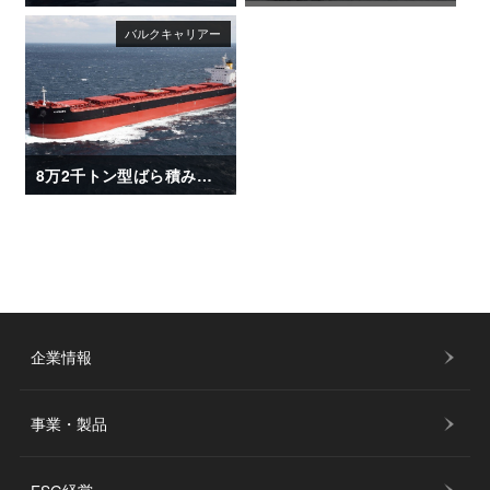
8万2千トン型ばら積み運搬船「CORATO」
企業情報
事業・製品