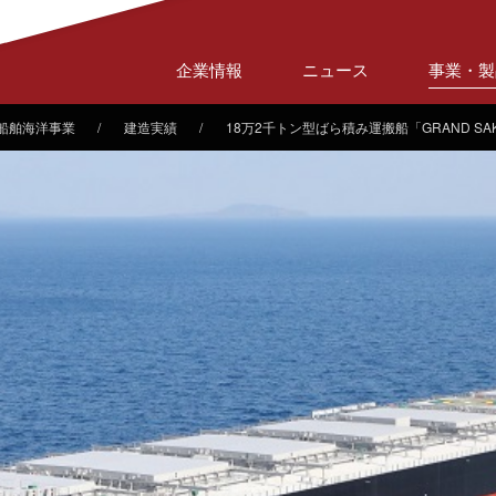
企業情報
ニュース
事業・製
船舶海洋事業
建造実績
18万2千トン型ばら積み運搬船「GRAND SA