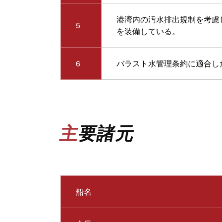
港湾内の汚水排出規制を考慮
5
を装備している。
6
バラスト水管理条約に適合し
主要諸元
船名