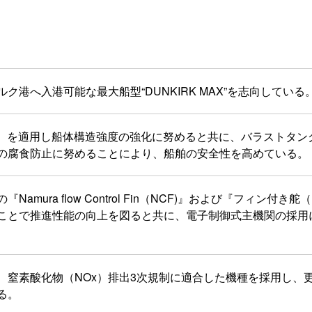
港へ入港可能な最大船型“DUNKIRK MAX”を志向している
T）を適用し船体構造強度の強化に努めると共に、バラストタンクの
の腐食防止に努めることにより、船舶の安全性を高めている。
mura flow Control Fin（NCF)』および『フィン付き舵
ことで推進性能の向上を図ると共に、電子制御式主機関の採用
、窒素酸化物（NOx）排出3次規制に適合した機種を採用し、
る。