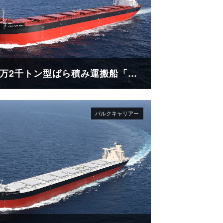
18万2千トン型ばら積み運搬船「FRONTIER RINDO」