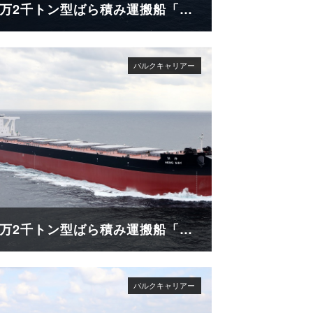
18万2千トン型ばら積み運搬船「GLOBAL FUTURE」
18万2千トン型ばら積み運搬船「HENG MAY」