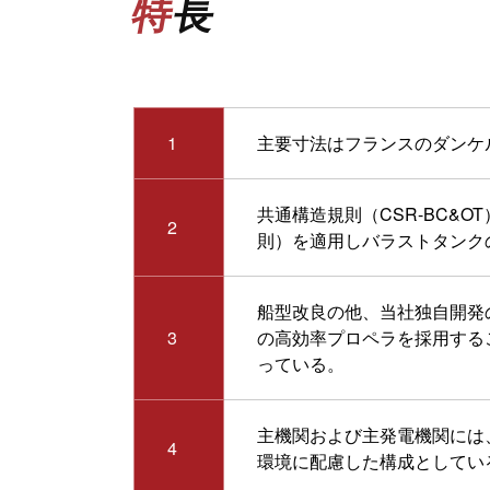
特長
1
主要寸法はフランスのダンケルク
共通構造規則（CSR-BC&O
2
則）を適用しバラストタンク
船型改良の他、当社独自開発の『Na
3
の高効率プロペラを採用する
っている。
主機関および主発電機関には
4
環境に配慮した構成としてい