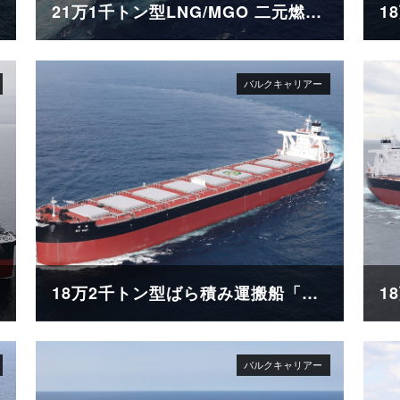
21万1千トン型LNG/MGO 二元燃料ばら積み運搬船「SG HORIZON」
18万2千トン型ばら積み運搬船「BO MAY」