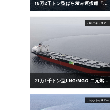
18万2千トン型ばら積み運搬船「AQUABELLA」
21万1千トン型LNG/MGO 二元燃料ばら積み運搬船「SG SUNRISE」