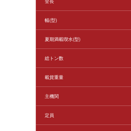
全長
幅(型)
夏期満載喫水(型)
総トン数
載貨重量
主機関
定員