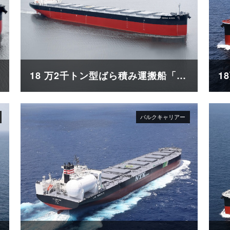
18 万2千トン型ばら積み運搬船「VERITAS QUEEN」