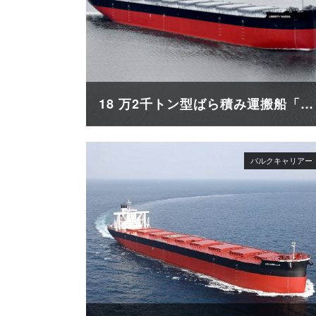
18 万2千トン型ばら積み運搬船「LIBERTY QUEEN」