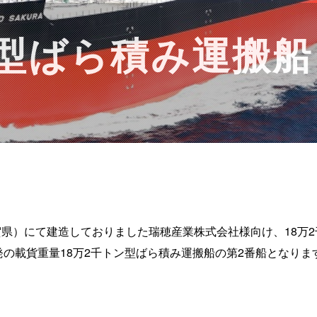
ン型ばら積み運搬船
佐賀県）にて建造しておりました瑞穂産業株式会社様向け、18万2千
の載貨重量18万2千トン型ばら積み運搬船の第2番船となりま