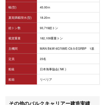
幅(型)
45.00ｍ
夏期満載喫水(型)
18.20ｍ
総トン数
93,719総トン
載貨重量
182,109重量トン
主機関
MAN B&W 6G70ME-C9.5-EGRBP
1基
定員
23名
船級
日本海事協会( NK )
船籍
リベリア
その他のバルクキャリアー建造実績