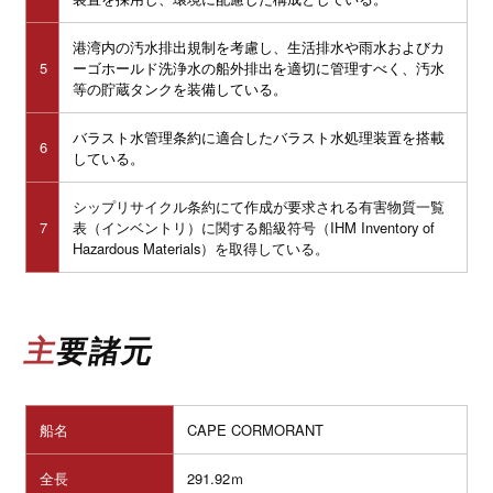
港湾内の汚水排出規制を考慮し、生活排水や雨水およびカ
5
ーゴホールド洗浄水の船外排出を適切に管理すべく、汚水
等の貯蔵タンクを装備している。
バラスト水管理条約に適合したバラスト水処理装置を搭載
6
している。
シップリサイクル条約にて作成が要求される有害物質一覧
7
表（インベントリ）に関する船級符号（IHM Inventory of
Hazardous Materials）を取得している。
主要諸元
船名
CAPE CORMORANT
全長
291.92ｍ