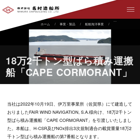
事業・製品
船舶海洋事業
建造実績
1
18万2千トン型ばら積み運搬
船「CAPE CORMORANT」
当社は2022年10月19日、伊万里事業所（佐賀県）にて建造して
おりましたFAIR WIND NAVIGATION, S.A.様向け、18万2千トン
型ばら積み運搬船「CAPE CORMORANT」を引渡しいたしまし
た。本船は、H-CSR及びNOx排出3次規制適合の載貨重量18万2
千トン型ばら積み運搬船の第7番船となります。