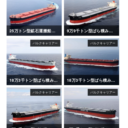
25万トン型鉱石運搬船「NSU XANADU」
9万9千トン型ばら積み運搬船「OI MARU (大井丸)」
18万3千トン型ばら積み運搬船「CAPE CLOVER」
18万3千トン型ばら積み運搬船「UNITED ETERNITY」