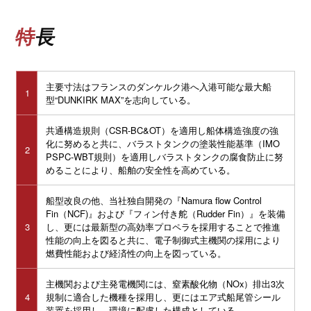
特長
主要寸法はフランスのダンケルク港へ入港可能な最大船
1
型“DUNKIRK MAX”を志向している。
共通構造規則（CSR-BC&OT）を適用し船体構造強度の強
化に努めると共に、バラストタンクの塗装性能基準（IMO
2
PSPC-WBT規則）を適用しバラストタンクの腐食防止に努
めることにより、船舶の安全性を高めている。
船型改良の他、当社独自開発の『Namura flow Control
Fin（NCF)』および『フィン付き舵（Rudder Fin）』を装備
3
し、更には最新型の高効率プロペラを採用することで推進
性能の向上を図ると共に、電子制御式主機関の採用により
燃費性能および経済性の向上を図っている。
主機関および主発電機関には、窒素酸化物（NOx）排出3次
4
規制に適合した機種を採用し、更にはエア式船尾管シール
装置を採用し、環境に配慮した構成としている。