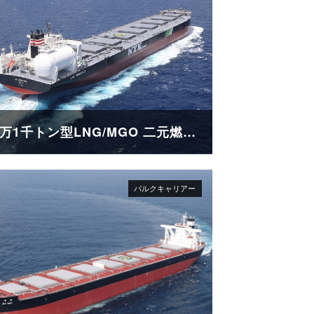
21万1千トン型LNG/MGO 二元燃料ばら積み運搬船「SG HORIZON」