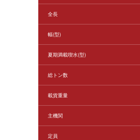
全長
幅(型)
夏期満載喫水(型)
総トン数
載貨重量
主機関
定員