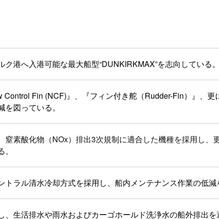
ク港へ入港可能な最大船型“DUNKIRKMAX”を志向している
w Control Fin (NCF)』、『フィン付き舵（Rudder-Fi
減を図っている。
、窒素酸化物（NOx）排出3次規制に適合した機種を採用し、
る。
ントラル清水冷却方式を採用し、船内メンテナンス作業の低減
し、生活排水や雨水およびカーゴホールド洗浄水の船外排出を