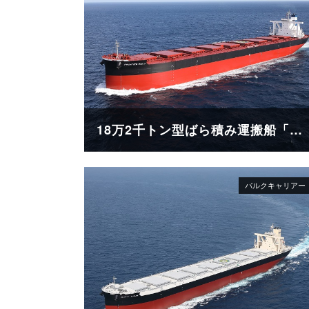
18万2千トン型ばら積み運搬船「FRONTIER RINDO」