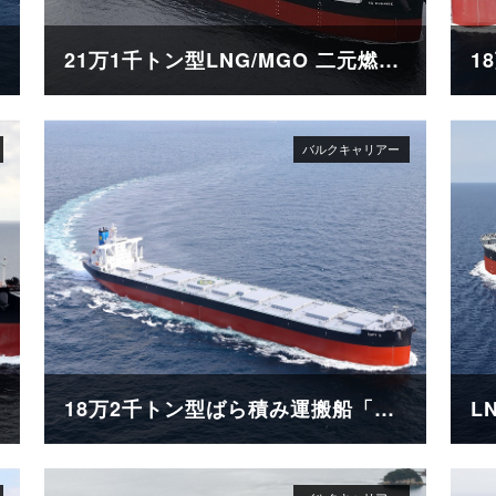
21万1千トン型LNG/MGO 二元燃料ばら積み運搬船「SG SUNRISE」
18万2千トン型ばら積み運搬船「CAPT G」