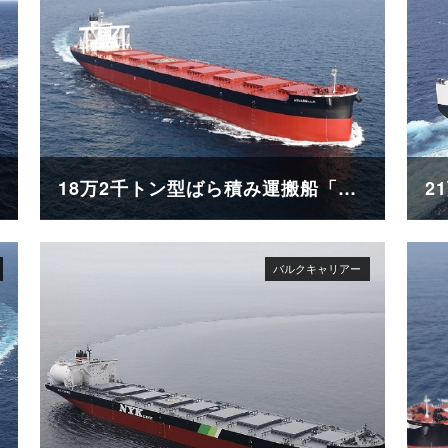
18万2千トン型ばら積み運搬船「AQUABELLA」