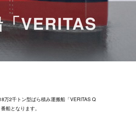
VERITAS
け18万2千トン型ばら積み運搬船「VERITAS Q
４番船となります。