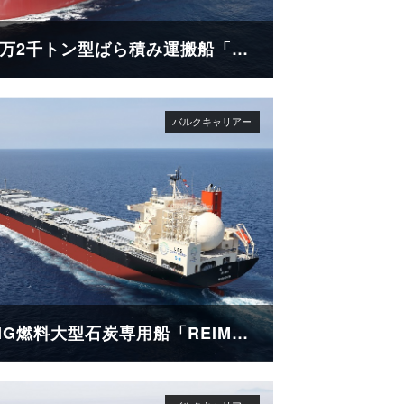
18万2千トン型ばら積み運搬船「BO MAY」
LNG燃料大型石炭専用船「REIMEI（苓明）」