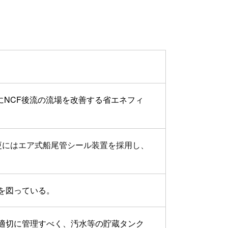
。
n）』、更にNCF後流の流場を改善する省エネフィ
更にはエア式船尾管シール装置を採用し、
を図っている。
適切に管理すべく、汚水等の貯蔵タンク