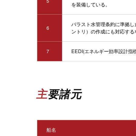
5
を装備している。
バラスト水管理条約に準拠し
6
ントリ）の作成にも対応する
7
EEDI(エネルギー効率設計指標
主要諸元
船名