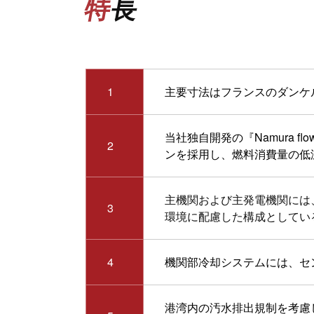
特長
1
主要寸法はフランスのダンケル
当社独自開発の『Namura flo
2
ンを採用し、燃料消費量の低
主機関および主発電機関には
3
環境に配慮した構成としてい
4
機関部冷却システムには、セ
港湾内の汚水排出規制を考慮