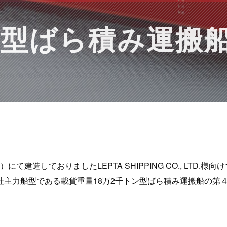
ン型ばら積み運搬船「
建造しておりましたLEPTA SHIPPING CO., LTD.様向
社主力船型である載貨重量18万2千トン型ばら積み運搬船の第