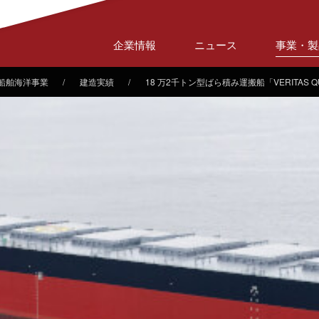
企業情報
ニュース
事業・製
船舶海洋事業
建造実績
18 万2千トン型ばら積み運搬船「VERITAS Q