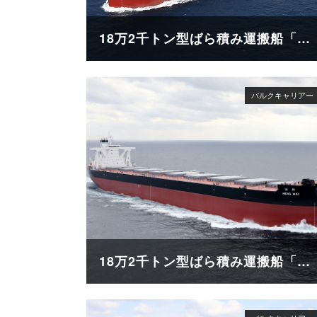
18万2千トン型ばら積み運搬船「GLOBAL FUTURE」
18万2千トン型ばら積み運搬船「HENG MAY」